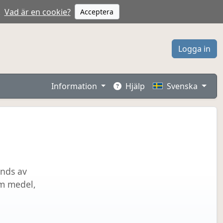
.
Vad är en cookie?
Acceptera
Logga in
Information
Hjälp
Svenska
nds av
om medel,